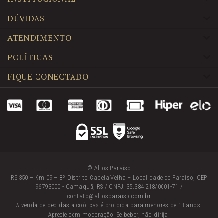
DÚVIDAS
ATENDIMENTO
POLÍTICAS
FIQUE CONECTADO
© Altos Paraíso
RS 350 – Km 09 – 8º Distrito Capela Velha – Localidade de Paraíso, CEP
96793000 - Camaquã, RS / CNPJ: 35.384.218/0001-71 /
contato@altosparaiso.com.br
A venda de bebidas alcoólicas é proibida para menores de 18 anos.
Aprecie com moderação. Se beber, não dirija.