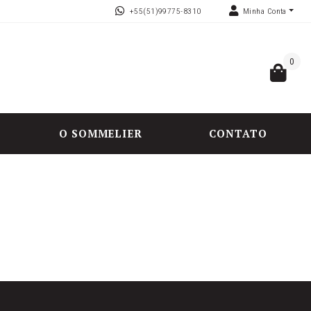
+55(51)99775-8310
Minha Conta
0
O SOMMELIER
CONTATO