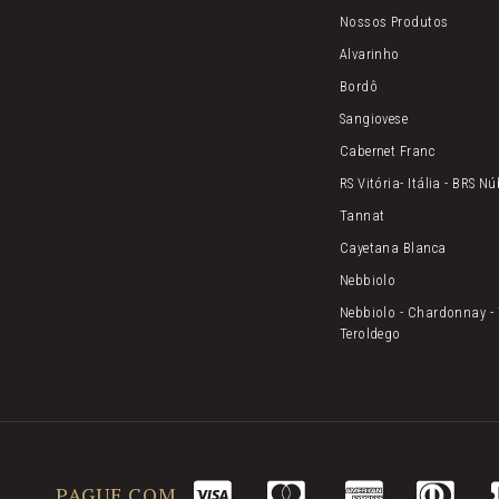
Nossos Produtos
Alvarinho
Bordô
Sangiovese
Cabernet Franc
RS Vitória- Itália - BRS N
Tannat
Cayetana Blanca
Nebbiolo
Nebbiolo - Chardonnay - 
Teroldego
PAGUE COM