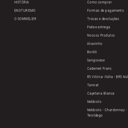
HISTÓRIA
Como comprar
ENOTURISMO
Formas de pagamento
O SOMMELIER
Trocas e devoluções
Frete e entrega
Nossos Produtos
Alvarinho
Bordô
Sangiovese
Cabernet Franc
RS Vitória- Itália - BRS N
Tannat
Cayetana Blanca
Nebbiolo
Nebbiolo - Chardonnay - 
Teroldego