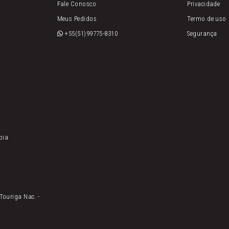
Fale Conosco
Privacidade
Meus Pedidos
Termo de uso
+55(51)99775-8310
Segurança
úbia
Touriga Nac. -