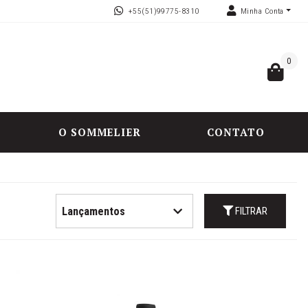
+55(51)99775-8310
Minha Conta
0
O SOMMELIER
CONTATO
FILTRAR